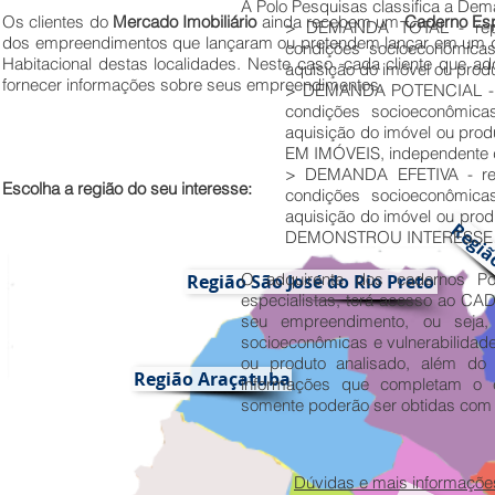
A Polo Pesquisas classifica a Dem
Os clientes do
Mercado Imobiliário
ainda recebem um
Caderno Es
> DEMANDA TOTAL - repre
dos empreendimentos que lançaram ou pretendem lançar em um det
condições socioeconômicas 
Habitacional destas localidades. Neste caso, cada cliente que 
aquisição do imóvel ou produ
fornecer informações sobre seus empreendimentos.
> DEMANDA POTENCIAL - re
condições socioeconômicas 
aquisição do imóvel ou pr
EM IMÓVEIS, independente 
> DEMANDA EFETIVA - repr
Escolha a região do seu interesse:
condições socioeconômicas 
aquisição do imóvel ou prod
Regiã
DEMONSTROU INTERESSE 
O adquirente dos cadernos P
Região São José do Rio Preto
especialistas, terá acesso ao
seu empreendimento, ou seja,
socioeconômicas e vulnerabilidade
ou produto analisado, além do 
Região Araçatuba
informações que completam o
somente poderão ser obtidas com
Dúvidas e mais informaçõe