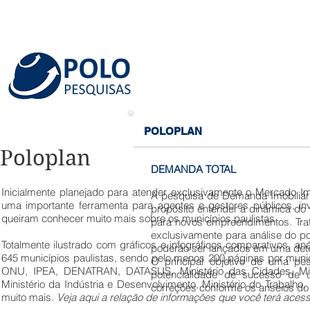
INÍCIO
QUEM SOMOS
SERVIÇOS
POLOPLAN
Poloplan
DEMANDA TOTAL
Inicialmente planejado para atender exclusivamente o Mercado Imo
A pesquisa de Demanda Imobiliári
uma importante ferramenta para agentes e gestores públicos, in
propósito entender a dinâmica do m
queiram conhecer muito mais sobre os municípios paulistas.
para novos empreendimentos. Trat
exclusivamente para análise do 
Totalmente ilustrado com gráficos e infográficos comparativos, anál
poderão ser lançados em uma dete
645 municípios paulistas, sendo pelo menos 200 páginas por mun
O principal objetivo de uma pes
ONU, IPEA, DENATRAN, DATASUS, Ministério das Cidades, Minist
potencialidade de sucesso de u
Ministério da Indústria e Desenvolvimento, Ministério do Trabalho,
correções conforme os anseios do 
muito mais.
Veja aqui a relação de informações que você terá aces