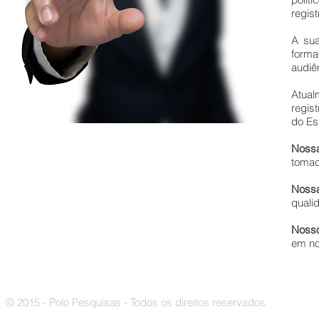
regis
A sua
forma
audiê
Atual
regis
do Es
Nossa
tomad
Noss
quali
Noss
em no
© 2015 - Polo Pesquisas - Todos os direitos reservados